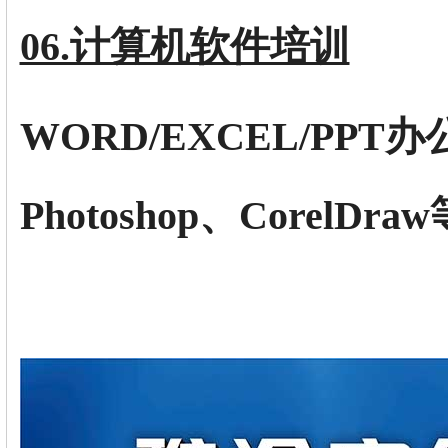
06.计算机软件培训
WORD/EXCEL/PP
Photoshop、CorelDraw