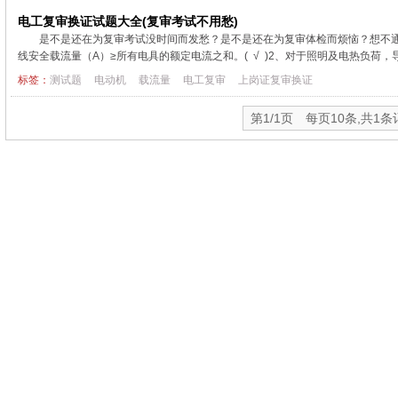
电工复审换证试题大全(复审考试不用愁)
是不是还在为复审考试没时间而发愁？是不是还在为复审体检而烦恼？想不通过
线安全载流量（A）≥所有电具的额定电流之和。( √ )2、对于照明及电热负荷，导.
标签：
测试题
电动机
载流量
电工复审
上岗证复审换证
第1/1页 每页10条,共1条