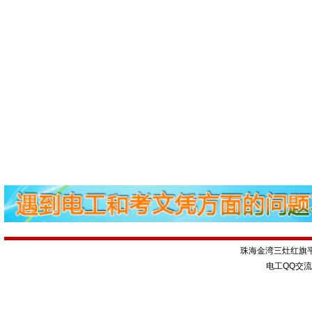
珠海金湾三灶红旗
电工QQ交